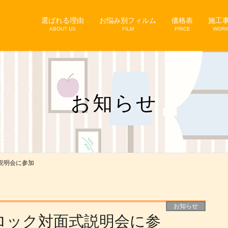
選ばれる理由
お悩み別フィルム
価格表
施工
ABOUT US
FILM
PRICE
WOR
お知らせ
説明会に参加
お知らせ
ロック対面式説明会に参