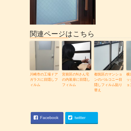
関連ページはこちら
川崎市の工場ドア
宮前区のNさん宅
都筑区のマンショ
横
ガラスに目隠しフ
の内装扉に目隠し
ンのバルコニー目
ッ
ィルム
フィルム
隠しフィルム貼り
ョ
替え
Facebook
twitter