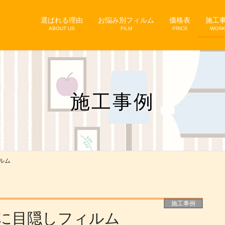
選ばれる理由
お悩み別フィルム
価格表
施工
ABOUT US
FILM
PRICE
WOR
施工事例
ルム
施工事例
に目隠しフィルム