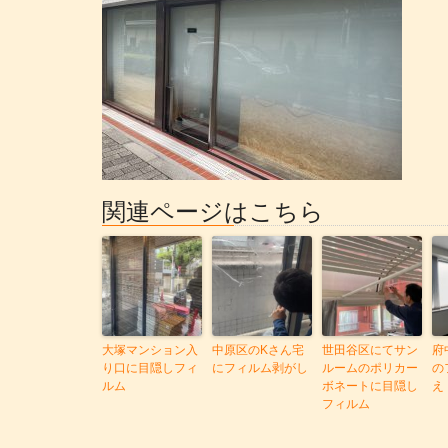
関連ページはこちら
大塚マンション入
中原区のKさん宅
世田谷区にてサン
府
り口に目隠しフィ
にフィルム剥がし
ルームのポリカー
の
ルム
ボネートに目隠し
え
フィルム