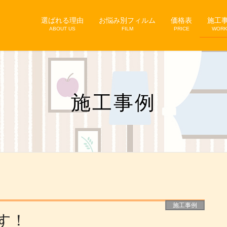
選ばれる理由
お悩み別フィルム
価格表
施工
ABOUT US
FILM
PRICE
WOR
施工事例
施工事例
す！