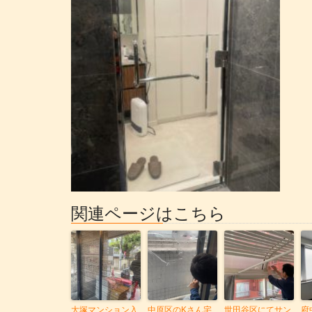
関連ページはこちら
大塚マンション入
中原区のKさん宅
世田谷区にてサン
府