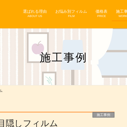
選ばれる理由
お悩み別フィルム
価格表
施工
ABOUT US
FILM
PRICE
WOR
施工事例
ム
施工事例
目隠しフィルム