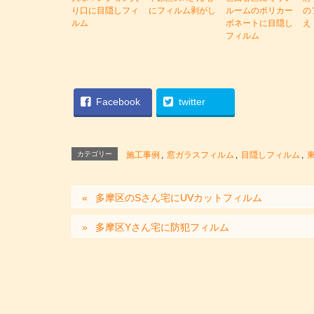
り口に目隠しフィ
にフィルム剥がし
ルームのポリカー
の
ルム
ボネートに目隠し
え
フィルム
Facebook
twitter
カテゴリー
施工事例
,
窓ガラスフィルム
,
目隠しフィルム
,
多摩区のSさん宅にUVカットフィルム
多摩区Yさん宅に防犯フィルム