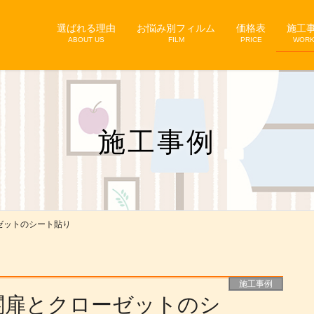
選ばれる理由
お悩み別フィルム
価格表
施工
ABOUT US
FILM
PRICE
WOR
施工事例
ゼットのシート貼り
施工事例
関扉とクローゼットのシ