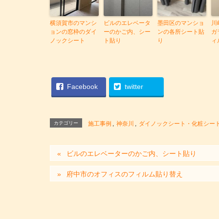
横須賀市のマンシ
ビルのエレベータ
墨田区のマンショ
川
ョンの窓枠のダイ
ーのかご内、シー
ンの各所シート貼
ガ
ノックシート
ト貼り
り
ィ
Facebook
twitter
カテゴリー
施工事例
,
神奈川
,
ダイノックシート・化粧シー
ビルのエレベーターのかご内、シート貼り
府中市のオフィスのフィルム貼り替え