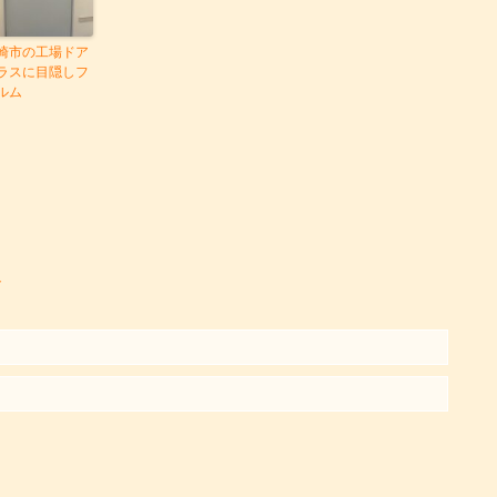
崎市の工場ドア
ラスに目隠しフ
ルム
ト